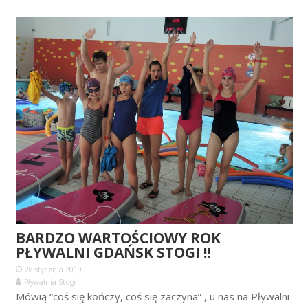
BARDZO WARTOŚCIOWY ROK
PŁYWALNI GDAŃSK STOGI !!
28 stycznia 2019
Pływalnia Stogi
Mówią “coś się kończy, coś się zaczyna” , u nas na Pływalni