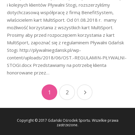
i kolejnych klientów Pływalni Stogi, rozszerzyliśmy
dotychczasową współpracę z firmą BenefitSystem,
właścicielem kart MultiSport. Od 01.08.2018 r. mamy
możliwość korzystania z wszystkich kart MultiSport.
Prosimy aby przed rozpoczęciem korzystania z kart
MultiSport, zapoznać się z regulaminem Pływalni Gdańsk
Stogi. http://plywalniegdansk.pl/wp-
content/uploads/2018/06/OST.-REGULAMIN-PŁYWALNI-
STOGI.docx Przedstawiamy na potrzebę klienta
honorowane przez…
1
2
Copyright © 2017 Gdański Ośrodek Sportu. Wszelkie prawa
zastrzeżone.