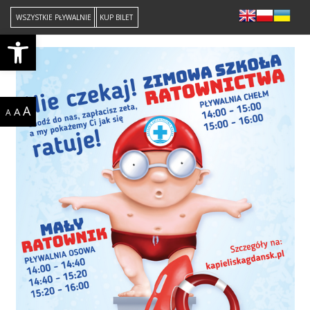
WSZYSTKIE PŁYWALNIE
KUP BILET
Open toolbar
A
A
A