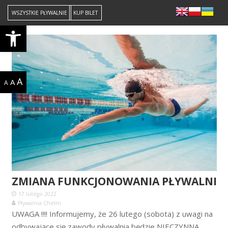
WSZYSTKIE PŁYWALNIE
KUP BILET
Open toolbar
A
A
A
ZMIANA FUNKCJONOWANIA PŁYWALNI
17 lutego 2022
Pływalnia Chełm
UWAGA !!!! Informujemy, że 26 lutego (sobota) z uwagi na
odbywające się zawody pływalnia będzie NIECZYNNA.