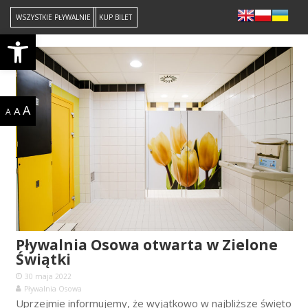
WSZYSTKIE PŁYWALNIE
KUP BILET
Open toolbar
A
A
A
Pływalnia Osowa otwarta w Zielone
Świątki
30 maja 2022
Pływalnia Osowa
Uprzejmie informujemy, że wyjątkowo w najbliższe święto