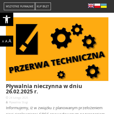
WSZYSTKIE PŁYWALNIE
KUP BILET
Open toolbar
A
A
A
Pływalnia nieczynna w dniu
26.02.2025 r.
24 lutego 2025
Pływalnia Stogi
Informujemy, iż w związku z planowanym przełożeniem
sieci ciepłowniczej GPEC spowodowanym pogarszaniem