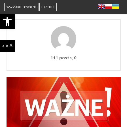
WSZYSTKIE PŁYWALNIE
KUP BILET
Open toolbar
A
A
A
komentarzy
111 posts, 0