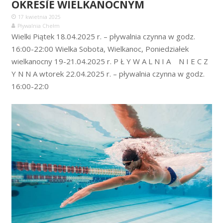
OKRESIE WIELKANOCNYM
17 kwietnia 2025
Pływalnia Chełm
Wielki Piątek 18.04.2025 r. – pływalnia czynna w godz.
16:00-22:00 Wielka Sobota, Wielkanoc, Poniedziałek
wielkanocny 19-21.04.2025 r. P Ł Y W A L N I A N I E C Z
Y N N A wtorek 22.04.2025 r. – pływalnia czynna w godz.
16:00-22:0