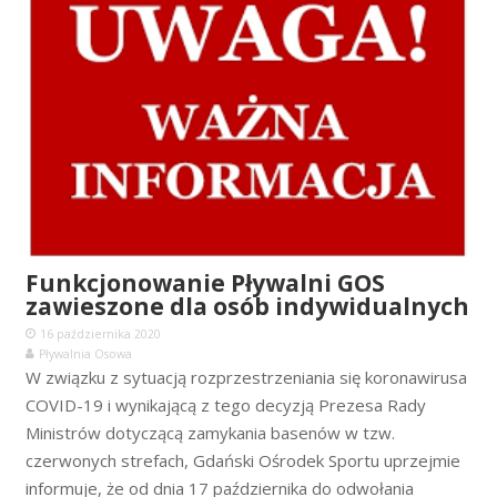
Funkcjonowanie Pływalni GOS
zawieszone dla osób indywidualnych
16 października 2020
Pływalnia Osowa
W związku z sytuacją rozprzestrzeniania się koronawirusa
COVID-19 i wynikającą z tego decyzją Prezesa Rady
Ministrów dotyczącą zamykania basenów w tzw.
czerwonych strefach, Gdański Ośrodek Sportu uprzejmie
informuje, że od dnia 17 października do odwołania