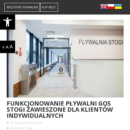
WSZYSTKIE PŁYWALNIE
KUP BILET
Open toolbar
A
A
A
FUNKCJONOWANIE PŁYWALNI GOS
STOGI ZAWIESZONE DLA KLIENTÓW
INDYWIDUALNYCH
17 października 2020
Pływalnia Stogi