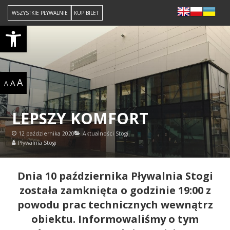
WSZYSTKIE PŁYWALNIE
KUP BILET
Open toolbar
A
A
A
LEPSZY KOMFORT
12 października 2020
Aktualności Stogi
Pływalnia Stogi
Dnia 10 października Pływalnia Stogi
została zamknięta o godzinie 19:00 z
powodu prac technicznych wewnątrz
obiektu. Informowaliśmy o tym