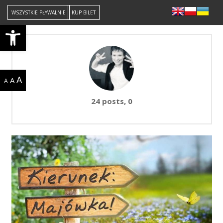
WSZYSTKIE PŁYWALNIE
KUP BILET
Open toolbar
A
A
A
komentarzy
24 posts, 0