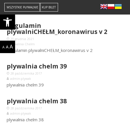
WSZYSTKIE PŁYWALNIE
KUP BILET
Open toolbar
Regulamin
plywalniCHEŁM_koronawirus v 2
20 grudnia 2021
Pływalnia Chełm
A
A
A
Regulamin plywalniCHEŁM_koronawirus v 2
plywalnia chelm 39
28 października 2017
admin-plywak
plywalnia chelm 39
plywalnia chelm 38
28 października 2017
admin-plywak
plywalnia chelm 38