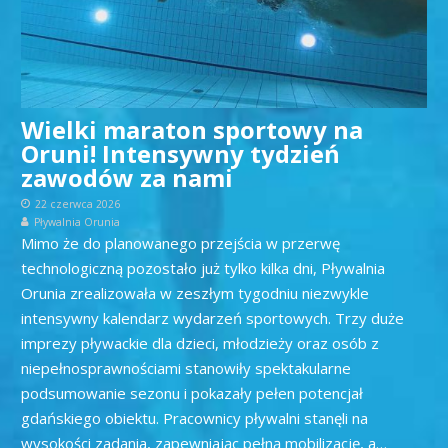
Wielki maraton sportowy na
Oruni! Intensywny tydzień
zawodów za nami
22 czerwca 2026
Pływalnia Orunia
Mimo że do planowanego przejścia w przerwę
technologiczną pozostało już tylko kilka dni, Pływalnia
Orunia zrealizowała w zeszłym tygodniu niezwykle
intensywny kalendarz wydarzeń sportowych. Trzy duże
imprezy pływackie dla dzieci, młodzieży oraz osób z
niepełnosprawnościami stanowiły spektakularne
podsumowanie sezonu i pokazały pełen potencjał
gdańskiego obiektu. Pracownicy pływalni stanęli na
wysokości zadania, zapewniając pełną mobilizację, a…