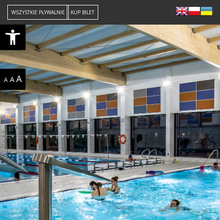
WSZYSTKIE PŁYWALNIE
KUP BILET
Open toolbar
A
A
A