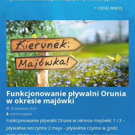
> czytaj więcej
Funkcjonowanie pływalni Orunia
w okresie majówki
30 kwietnia 2026
admin-plywak
Funkcjonowanie pływalni Orunia w okresie majówki: 1 i 3 –
pływalnia nieczynna 2 maja – pływalnia czynna w godz.