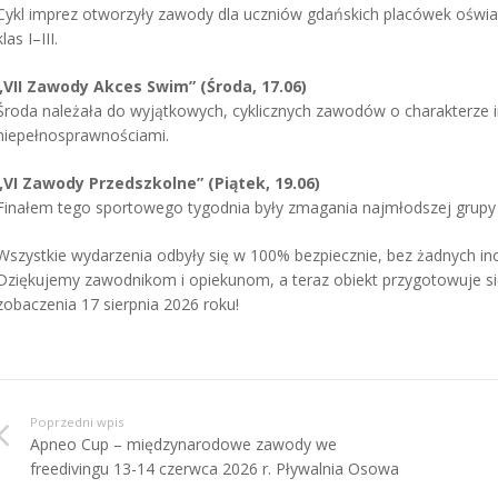
Cykl imprez otworzyły zawody dla uczniów gdańskich placówek oświat
klas I–III.
„VII Zawody Akces Swim” (Środa, 17.06)
Środa należała do wyjątkowych, cyklicznych zawodów o charakterze
niepełnosprawnościami.
„VI Zawody Przedszkolne” (Piątek, 19.06)
Finałem tego sportowego tygodnia były zmagania najmłodszej grupy
Wszystkie wydarzenia odbyły się w 100% bezpiecznie, bez żadnych in
Dziękujemy zawodnikom i opiekunom, a teraz obiekt przygotowuje s
zobaczenia 17 sierpnia 2026 roku!
Poprzedni wpis
Apneo Cup – międzynarodowe zawody we
freedivingu 13-14 czerwca 2026 r. Pływalnia Osowa