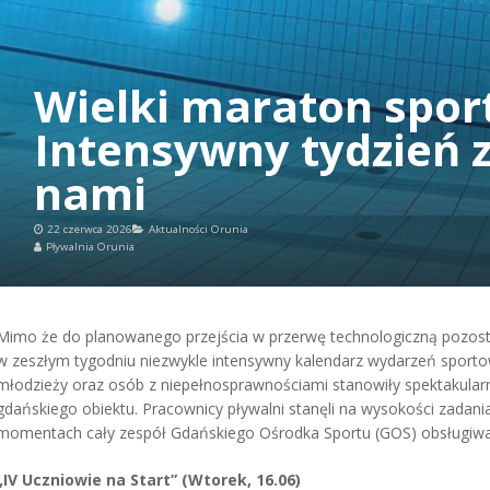
Wielki maraton spor
Intensywny tydzień
nami
22 czerwca 2026
Aktualności Orunia
Pływalnia Orunia
Mimo że do planowanego przejścia w przerwę technologiczną pozostało
w zeszłym tygodniu niezwykle intensywny kalendarz wydarzeń sportowy
młodzieży oraz osób z niepełnosprawnościami stanowiły spektakula
gdańskiego obiektu. Pracownicy pływalni stanęli na wysokości zadani
momentach cały zespół Gdańskiego Ośrodka Sportu (GOS) obsługiwał 
„IV Uczniowie na Start” (Wtorek, 16.06)