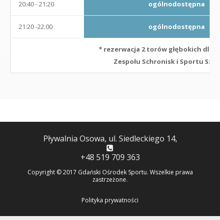
20:40 - 21:20
ogólnodostępna
21:20 -22:00
ogólnodostępna
* rezerwacja 2 torów głębokich dla 
Zespołu Schronisk i Sportu Szk
Pływalnia Osowa, ul. Siedleckiego 14,
+48 519 709 363
Copyright © 2017 Gdański Ośrodek Sportu. Wszelkie prawa
zastrzeżone.
Polityka prywatności