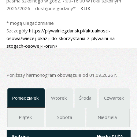
pasma szkolnego w godz. 7:00-16:00 w roku szkolnym
2025/2026 – dostępne godziny* –
KLIK
* mogą ulegać zmianie
Szczegóły
https://plywalniegdansk.pl/aktualnosci-
osowa/wiecej-okazji-do-skorzystania-z-plywalni-na-
stogach-osowej-i-oruni/
Poniższy harmonogram obowiązuje od 01.09.2026 r.
Poniedziałek
Wtorek
Środa
Czwartek
Piątek
Sobota
Niedziela
Godziny
Niecka DUŻA