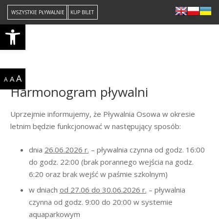
WSZYSTKIE PŁYWALNIE
KUP BILET
Open toolbar
PŁYWALNIA OSOWA
519 709 363
A
A
A
Harmonogram pływalni
Uprzejmie informujemy, że Pływalnia Osowa w okresie
letnim będzie funkcjonować w następujący sposób:
dnia
26.06.2026 r.
– pływalnia czynna od godz. 16:00
do godz. 22:00 (brak porannego wejścia na godz.
6:20 oraz brak wejść w paśmie szkolnym)
w dniach
od 27.06 do 30.06.2026 r.
– pływalnia
czynna od godz. 9:00 do 20:00 w systemie
aquaparkowym