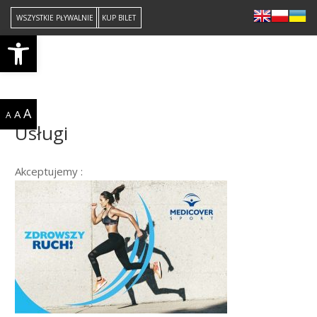
WSZYSTKIE PŁYWALNIE
KUP BILET
Open toolbar
PŁYWALNIA STOGI
501 025 476
A
A
A
Usługi
Akceptujemy :