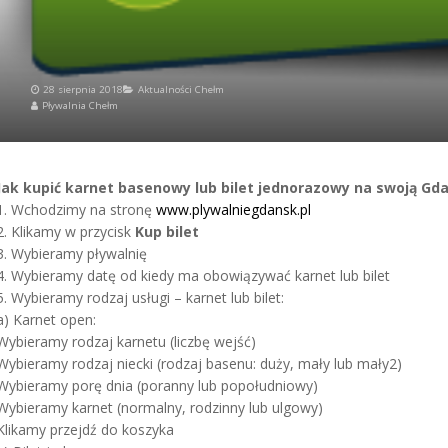
28 sierpnia 2018
Aktualności Chełm
Pływalnia Chełm
Jak kupić karnet basenowy lub bilet jednorazowy na swoją Gd
1. Wchodzimy na stronę
www.plywalniegdansk.pl
2. Klikamy w przycisk
Kup bilet
3. Wybieramy pływalnię
4. Wybieramy datę od kiedy ma obowiązywać karnet lub bilet
5. Wybieramy rodzaj usługi – karnet lub bilet:
a) Karnet open:
Wybieramy rodzaj karnetu (liczbę wejść)
Wybieramy rodzaj niecki (rodzaj basenu: duży, mały lub mały2)
Wybieramy porę dnia (poranny lub popołudniowy)
Wybieramy karnet (normalny, rodzinny lub ulgowy)
Klikamy przejdź do koszyka