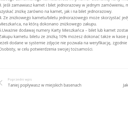
3. Jeśli zamawiasz karnet i bilet jednorazowy w jednym zamówieniu
uzyskać zniżkę zarówno na karnet, jak i na bilet jednorazowy.
4. Ze zniżkowego karnetu/biletu jednorazowego może skorzystać jedy
Mieszkańca, na którą dokonano zniżkowego zakupu.
5.Uważnie dodawaj numery Karty Mieszkańca – bilet lub karnet zost
Zakupu karnetu. biletu ze zniżką 10% możesz dokonać także w kasie p
Jeżeli dodane w systemie zdjęcie nie pozwala na weryfikację, zgodn
Osobisty, w celu potwierdzenia swojej tożsamości.
Poprzedni wpis
Taniej popływasz w miejskich basenach
Ja