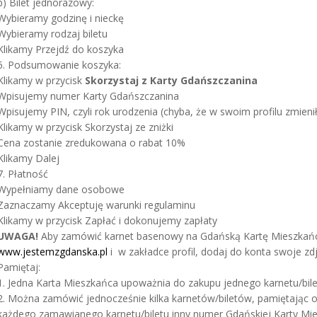
b) Bilet jednorazowy:
Wybieramy godzinę i nieckę
Wybieramy rodzaj biletu
Klikamy Przejdź do koszyka
6. Podsumowanie koszyka:
Klikamy w przycisk
Skorzystaj z Karty Gdańszczanina
Wpisujemy numer Karty Gdańszczanina
Wpisujemy PIN, czyli rok urodzenia (chyba, że w swoim profilu zmieni
Klikamy w przycisk Skorzystaj ze zniżki
Cena zostanie zredukowana o rabat 10%
Klikamy Dalej
7. Płatność
Wypełniamy dane osobowe
Zaznaczamy Akceptuję warunki regulaminu
Klikamy w przycisk Zapłać i dokonujemy zapłaty
UWAGA!
Aby zamówić karnet basenowy na Gdańską Kartę Mieszkańca 
www.jestemzgdanska.pl
i w zakładce profil, dodaj do konta swoje zdj
Pamiętaj:
1. Jedna Karta Mieszkańca upoważnia do zakupu jednego karnetu/bile
2. Można zamówić jednocześnie kilka karnetów/biletów, pamiętając o 
każdego zamawianego karnetu/biletu inny numer Gdańskiej Karty Mi