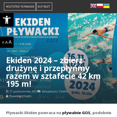
WSZYSTKIE PŁYWALNIE
KUP BILET
Open toolbar
A
A
A
Ekiden 2024 – zbierz
drużynę i przepłyńmy
razem w sztafecie 42 km
195 m!
17 października 2024
Aktualności Chełm
Pływalnia Chełm
Pływacki Ekiden powraca na
pływalnie GOS
, podobnie