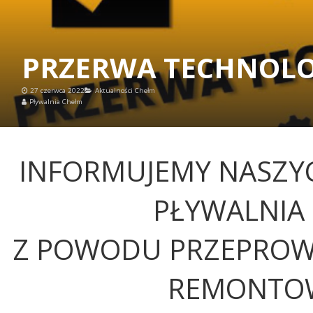
PRZERWA TECHNOL
27 czerwca 2022
Aktualności Chełm
Pływalnia Chełm
INFORMUJEMY NASZYC
PŁYWALNIA
Z POWODU PRZEPROW
REMONTO