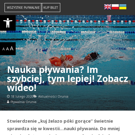
WSZYSTKIE PŁYWALNIE
KUP BILET
Open toolbar
A
A
A
Nauka pływania? Im
szybciej, tym lepiej! Zobacz
wideo!
18 lutego 2020
Aktualności Orunia
Pływalnia Orunia
Stwierdzenie „kuj żelazo póki gorące” świetnie
sprawdza się w kwestii…nauki pływania. Do mniej