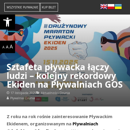
WSZYSTKIE PŁYWALNIE
KUP BILET
Open toolbar
A
A
A
Sztafeta pływacka łączy
ludzi – kolejny rekordowy
Ekiden na Pływalniach GOS
17 listopada 2025
Aktualności Orunia
Pływalnia Orunia
Z roku na rok rośnie zainteresowanie Pływackim
Ekidenem, organizowanym na
Pływalniach