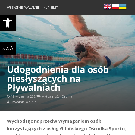
WSZYSTKIE PŁYWALNIE
KUP BILET
Open toolbar
A
A
A
Udogodnienia dla osób
niesłyszących na
Pływalniach
19 września 2024
Aktualności Orunia
Pływalnia Orunia
Wychodząc naprzeciw wymaganiom osób
korzystających z usług Gdańskiego Ośrodka Sportu,