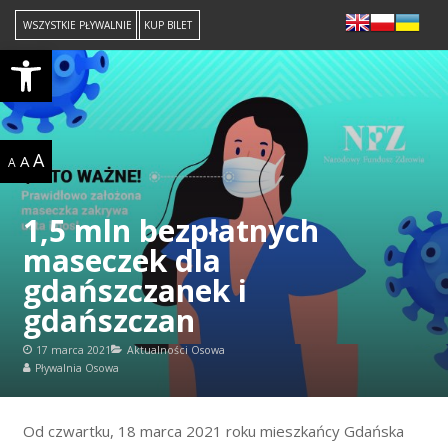
WSZYSTKIE PŁYWALNIE
KUP BILET
Open toolbar
A
A
A
1,5 mln bezpłatnych
maseczek dla
gdańszczanek i
gdańszczan
17 marca 2021
Aktualności Osowa
Pływalnia Osowa
Od czwartku, 18 marca 2021 roku mieszkańcy Gdańska