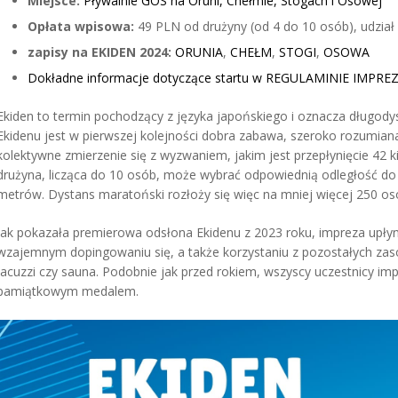
Miejsce:
Pływalnie GOS na Oruni, Chełmie, Stogach i Osowej
Opłata wpisowa:
49 PLN od drużyny (od 4 do 10 osób), udział 
zapisy na EKIDEN 2024:
ORUNIA
,
CHEŁM
,
STOGI
,
OSOWA
Dokładne informacje dotyczące startu w REGULAMINIE IMPRE
Ekiden to termin pochodzący z języka japońskiego i oznacza długod
Ekidenu jest w pierwszej kolejności dobra zabawa, szeroko rozumian
kolektywne zmierzenie się z wyzwaniem, jakim jest przepłynięcie 42
drużyna, licząca do 10 osób, może wybrać odpowiednią odległość d
metrów. Dystans maratoński rozłoży się więc na mniej więcej 250 os
Jak pokazała premierowa odsłona Ekidenu z 2023 roku, impreza upłyn
wzajemnym dopingowaniu się, a także korzystaniu z pozostałych z
jacuzzi czy sauna. Podobnie jak przed rokiem, wszyscy uczestnicy i
pamiątkowym medalem.