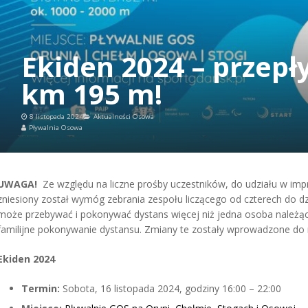
Ekiden 2024 – przep
km 195 m!
8 listopada 2024
Aktualności Osowa
Pływalnia Osowa
UWAGA!
Ze względu na liczne prośby uczestników, do udziału w impr
zniesiony został wymóg zebrania zespołu liczącego od czterech do d
może przebywać i pokonywać dystans więcej niż jedna osoba należąc
familijne pokonywanie dystansu. Zmiany te zostały wprowadzone do 
Ekiden 2024
Termin:
Sobota, 16 listopada 2024, godziny 16:00 – 22:00