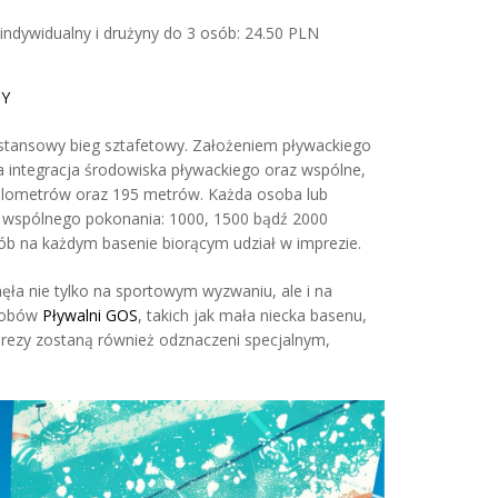
indywidualny i drużyny do 3 osób: 24.50 PLN
ZY
ystansowy bieg sztafetowy. Założeniem pływackiego
a integracja środowiska pływackiego oraz wspólne,
 kilometrów oraz 195 metrów. Każda osoba lub
o wspólnego pokonania: 1000, 1500 bądź 2000
ób na każdym basenie biorącym udział w imprezie.
ęła nie tylko na sportowym wyzwaniu, ale i na
asobów
Pływalni GOS
, takich jak mała niecka basenu,
mprezy zostaną również odznaczeni specjalnym,