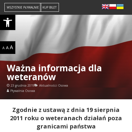
WSZYSTKIE PŁYWALNIE
KUP BILET
Open toolbar
A
A
A
Ważna informacja dla
weteranów
23 grudnia 2019
Aktualności Osowa
Pływalnia Osowa
Zgodnie z ustawą z dnia 19 sierpnia
2011 roku o weteranach działań poza
granicami państwa