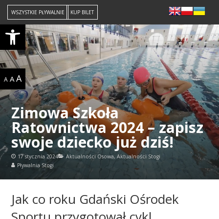
WSZYSTKIE PŁYWALNIE
KUP BILET
Open toolbar
A
A
A
Zimowa Szkoła
Ratownictwa 2024 – zapisz
swoje dziecko już dziś!
17 stycznia 2024
Aktualności Osowa
,
Aktualności Stogi
Pływalnia Stogi
Jak co roku Gdański Ośrodek
Sportu przygotował cykl