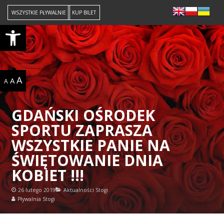
WSZYSTKIE PŁYWALNIE
KUP BILET
Open toolbar
A
A
A
GDAŃSKI OŚRODEK
SPORTU ZAPRASZA
WSZYSTKIE PANIE NA
ŚWIĘTOWANIE DNIA
KOBIET !!!
26 lutego 2019
Aktualności Stogi
Pływalnia Stogi