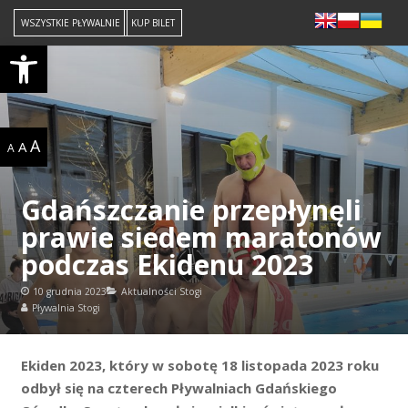
WSZYSTKIE PŁYWALNIE
KUP BILET
Open toolbar
A
A
A
Gdańszczanie przepłynęli
prawie siedem maratonów
podczas Ekidenu 2023
10 grudnia 2023
Aktualności Stogi
Pływalnia Stogi
Ekiden 2023, który w sobotę 18 listopada 2023 roku
odbył się na czterech Pływalniach Gdańskiego