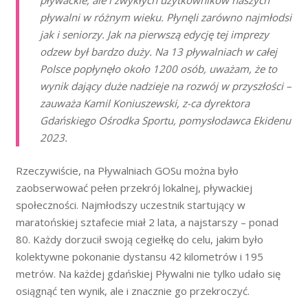
pływackie, ale i zwykłych użytkowników naszych
pływalni w różnym wieku. Płynęli zarówno najmłodsi
jak i seniorzy. Jak na pierwszą edycję tej imprezy
odzew był bardzo duży. Na 13 pływalniach w całej
Polsce popłynęło około 1200 osób, uważam, że to
wynik dający duże nadzieje na rozwój w przyszłości –
zauważa Kamil Koniuszewski, z-ca dyrektora
Gdańskiego Ośrodka Sportu, pomysłodawca Ekidenu
2023.
Rzeczywiście, na Pływalniach GOSu można było
zaobserwować pełen przekrój lokalnej, pływackiej
społeczności. Najmłodszy uczestnik startujący w
maratońskiej sztafecie miał 2 lata, a najstarszy – ponad
80. Każdy dorzucił swoją cegiełkę do celu, jakim było
kolektywne pokonanie dystansu 42 kilometrów i 195
metrów. Na każdej gdańskiej Pływalni nie tylko udało się
osiągnąć ten wynik, ale i znacznie go przekroczyć.