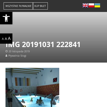
WSZYSTKIE PŁYWALNIE
KUP BILET
Open toolbar
A
A
A
IMG 20191031 222841
20 listopada 2019
Pływalnia Stogi