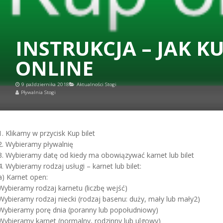
INSTRUKCJA – JAK KU
ONLINE
9 października 2018
Aktualności Stogi
Pływalnia Stogi
1. Klikamy w przycisk Kup bilet
2. Wybieramy pływalnię
3. Wybieramy datę od kiedy ma obowiązywać karnet lub bilet
4. Wybieramy rodzaj usługi – karnet lub bilet:
a) Karnet open:
Wybieramy rodzaj karnetu (liczbę wejść)
Wybieramy rodzaj niecki (rodzaj basenu: duży, mały lub mały2)
Wybieramy porę dnia (poranny lub popołudniowy)
Wybieramy karnet (normalny, rodzinny lub ulgowy)