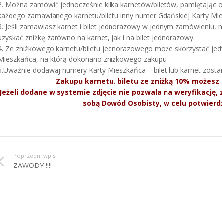
2. Można zamówić jednocześnie kilka karnetów/biletów, pamiętając o 
każdego zamawianego karnetu/biletu inny numer Gdańskiej Karty Mi
3. Jeśli zamawiasz karnet i bilet jednorazowy w jednym zamówieniu
uzyskać zniżkę zarówno na karnet, jak i na bilet jednorazowy.
4. Ze zniżkowego karnetu/biletu jednorazowego może skorzystać jedy
Mieszkańca, na którą dokonano zniżkowego zakupu.
5.Uważnie dodawaj numery Karty Mieszkańca – bilet lub karnet zost
Zakupu karnetu. biletu ze zniżką 10% możesz 
Jeżeli dodane w systemie zdjęcie nie pozwala na weryfikację,
sobą Dowód Osobisty, w celu potwierd
Poprzedni wpis
ZAWODY !!!!