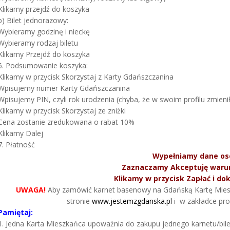
Klikamy przejdź do koszyka
b) Bilet jednorazowy:
Wybieramy godzinę i nieckę
Wybieramy rodzaj biletu
Klikamy Przejdź do koszyka
6. Podsumowanie koszyka:
Klikamy w przycisk Skorzystaj z Karty Gdańszczanina
Wpisujemy numer Karty Gdańszczanina
Wpisujemy PIN, czyli rok urodzenia (chyba, że w swoim profilu zmieni
Klikamy w przycisk Skorzystaj ze zniżki
Cena zostanie zredukowana o rabat 10%
Klikamy Dalej
7. Płatność
Wypełniamy dane o
Zaznaczamy Akceptuję warun
Klikamy w przycisk Zapłać i do
UWAGA!
Aby zamówić karnet basenowy na Gdańską Kartę Mieszk
stronie
www.jestemzgdanska.pl
i w zakładce prof
Pamiętaj:
1. Jedna Karta Mieszkańca upoważnia do zakupu jednego karnetu/bile