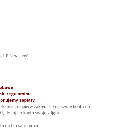
łeś PIN na inny)
sobowe
ki regulaminu
konujemy zapłaty
ańca , najpierw zaloguj się na swoje konto na
il, dodaj do konta swoje zdjęcie.
tu na ten sam termin.