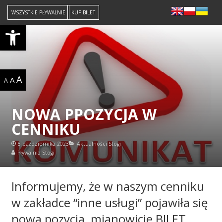
WSZYSTKIE PŁYWALNIE
KUP BILET
Open toolbar
A
A
A
NOWA PPOZYCJA W
CENNIKU
5 października 2023
Aktualności Stogi
Pływalnia Stogi
Informujemy, że w naszym cenniku
w zakładce “inne usługi” pojawiła się
nowa pozycja, mianowicie BILET